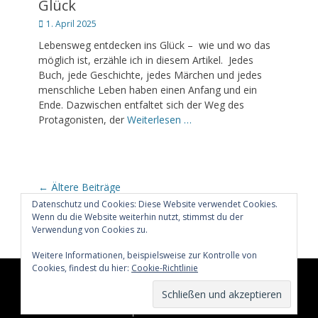
Glück
Posted
1. April 2025
on
Lebensweg entdecken ins Glück – wie und wo das
möglich ist, erzähle ich in diesem Artikel. Jedes
Buch, jede Geschichte, jedes Märchen und jedes
menschliche Leben haben einen Anfang und ein
Ende. Dazwischen entfaltet sich der Weg des
Protagonisten, der
Weiterlesen …
Beitragsnavigation
←
Ältere Beiträge
Datenschutz und Cookies: Diese Website verwendet Cookies.
Wenn du die Website weiterhin nutzt, stimmst du der
Verwendung von Cookies zu.
Weitere Informationen, beispielsweise zur Kontrolle von
Cookies, findest du hier:
Cookie-Richtlinie
Copyright © 2026
Glücklich märchenhaft leben
All Rights
Reserved.
Catch Adaptive von
Catch Themes