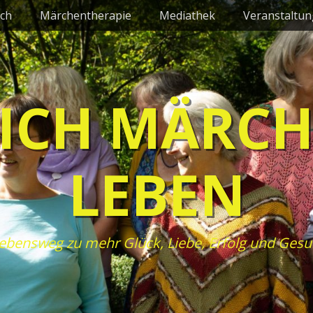
ch
Märchentherapie
Mediathek
Veranstaltu
ICH MÄRC
LEBEN
ebensweg zu mehr Glück, Liebe, Erfolg und Gesu