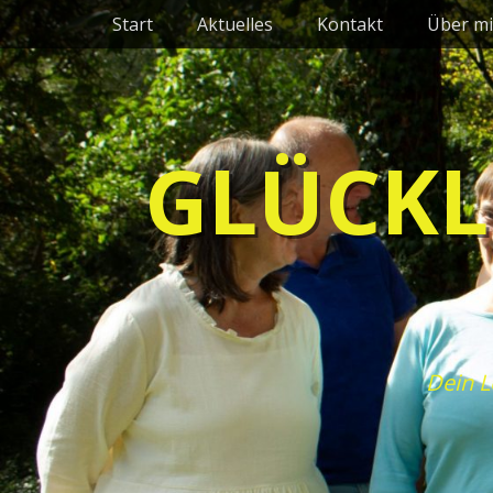
Primäres Menü
Zum
Start
Aktuelles
Kontakt
Über mi
Inhalt
springen
GLÜCKL
Dein L