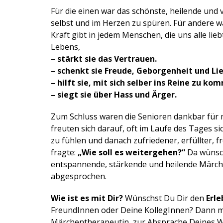
Für die einen war das schönste, heilende und
selbst und im Herzen zu spüren. Für andere wa
Kraft gibt in jedem Menschen, die uns alle lie
Lebens,
– stärkt sie das Vertrauen.
– schenkt sie Freude, Geborgenheit und Li
– hilft sie, mit sich selber ins Reine zu ko
– siegt sie über Hass und Ärger.
Zum Schluss waren die Senioren dankbar für 
freuten sich darauf, oft im Laufe des Tages 
zu fühlen und danach zufriedener, erfüllter, f
fragte:
„Wie soll es weitergehen?“
Da wünsch
entspannende, stärkende und heilende Märch
abgesprochen.
Wie ist es mit Dir?
Wünschst Du Dir den
Erle
FreundInnen oder Deine KollegInnen? Dann me
Märchentherapeutin, zur Absprache Deines 