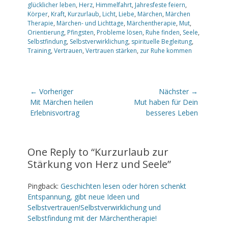
glücklicher leben
,
Herz
,
Himmelfahrt
,
Jahresfeste feiern
,
Körper
,
Kraft
,
Kurzurlaub
,
Licht
,
Liebe
,
Märchen
,
Märchen
Therapie
,
Märchen- und Lichttage
,
Märchentherapie
,
Mut
,
Orientierung
,
Pfingsten
,
Probleme lösen
,
Ruhe finden
,
Seele
,
Selbstfindung
,
Selbstverwirklichung
,
spirituelle Begleitung
,
Training
,
Vertrauen
,
Vertrauen stärken
,
zur Ruhe kommen
Beitragsnavigation
← Vorheriger
Nächster →
Vorheriger
Nächster
Mit Märchen heilen
Mut haben für Dein
Beitrag:
Beitrag:
Erlebnisvortrag
besseres Leben
One Reply to “Kurzurlaub zur
Stärkung von Herz und Seele”
Pingback:
Geschichten lesen oder hören schenkt
Entspannung, gibt neue Ideen und
Selbstvertrauen!Selbstverwirklichung und
Selbstfindung mit der Märchentherapie!