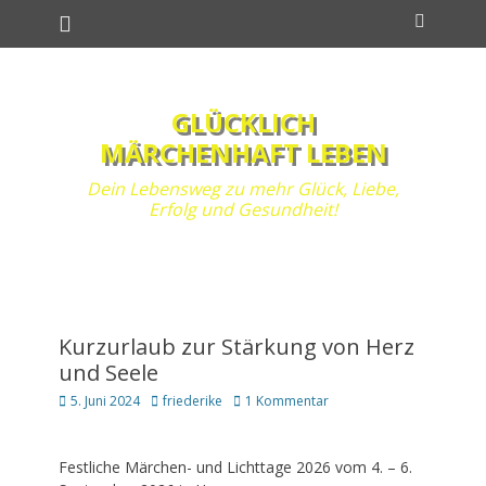
Primäres Menü
Zum
Suchen
Inhalt
springen
GLÜCKLICH
MÄRCHENHAFT LEBEN
Dein Lebensweg zu mehr Glück, Liebe,
Erfolg und Gesundheit!
Kurzurlaub zur Stärkung von Herz
und Seele
Posted
Autor
5. Juni 2024
friederike
1 Kommentar
on
Festliche Märchen- und Lichttage 2026 vom 4. – 6.