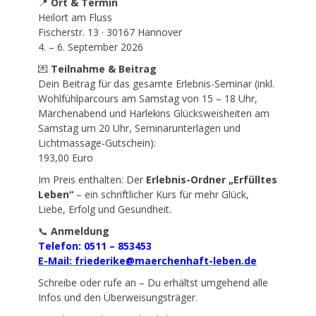
📍
Ort & Termin
Heilort am Fluss
Fischerstr. 13 · 30167 Hannover
4. – 6. September 2026
💌
Teilnahme & Beitrag
Dein Beitrag für das gesamte Erlebnis-Seminar (inkl.
Wohlfühlparcours am Samstag von 15 – 18 Uhr,
Märchenabend und Harlekins Glücksweisheiten am
Samstag um 20 Uhr, Seminarunterlagen und
Lichtmassage-Gutschein):
193,00 Euro
Im Preis enthalten: Der
Erlebnis-Ordner „Erfülltes
Leben“
– ein schriftlicher Kurs für mehr Glück,
Liebe, Erfolg und Gesundheit.
📞
Anmeldung
Telefon: 0511 – 853453
E-Mail: friederike@maerchenhaft-leben.de
Schreibe oder rufe an – Du erhältst umgehend alle
Infos und den Überweisungsträger.