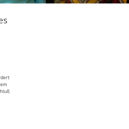
es
rdert
nem
chluß