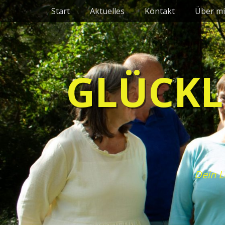
Primäres Menü
Zum
Start
Aktuelles
Kontakt
Über mi
Inhalt
springen
GLÜCKL
Dein L