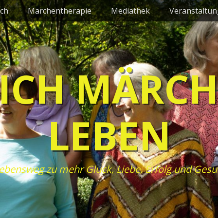
ch
Märchentherapie
Mediathek
Veranstaltu
ICH MÄRC
LEBEN
ebensweg zu mehr Glück, Liebe, Erfolg und Gesu