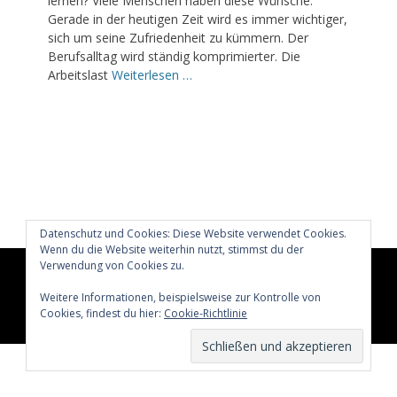
lernen? Viele Menschen haben diese Wünsche.
Gerade in der heutigen Zeit wird es immer wichtiger,
sich um seine Zufriedenheit zu kümmern. Der
Berufsalltag wird ständig komprimierter. Die
Arbeitslast
Weiterlesen …
Datenschutz und Cookies: Diese Website verwendet Cookies.
Wenn du die Website weiterhin nutzt, stimmst du der
Verwendung von Cookies zu.
Copyright © 2026
Glücklich märchenhaft leben
All Rights
Reserved.
Weitere Informationen, beispielsweise zur Kontrolle von
Cookies, findest du hier:
Cookie-Richtlinie
Catch Adaptive von
Catch Themes