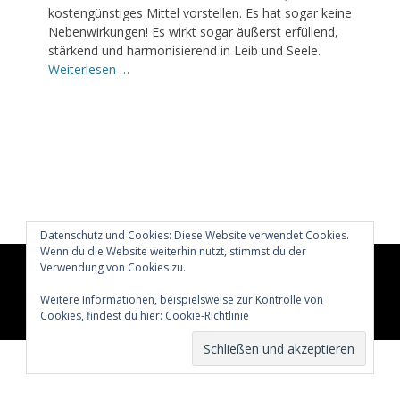
kostengünstiges Mittel vorstellen. Es hat sogar keine
Nebenwirkungen! Es wirkt sogar äußerst erfüllend,
stärkend und harmonisierend in Leib und Seele.
Weiterlesen …
Datenschutz und Cookies: Diese Website verwendet Cookies.
Wenn du die Website weiterhin nutzt, stimmst du der
Verwendung von Cookies zu.
Copyright © 2026
Glücklich märchenhaft leben
All Rights
Reserved.
Weitere Informationen, beispielsweise zur Kontrolle von
Catch Adaptive von
Catch Themes
Cookies, findest du hier:
Cookie-Richtlinie