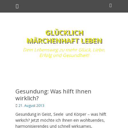
Primäres Menü
Zum
Suchen
Inhalt
springen
GLÜCKLICH
MÄRCHENHAFT LEBEN
Dein Lebensweg zu mehr Glück, Liebe,
Erfolg und Gesundheit!
Gesundung: Was hilft Ihnen
wirklich?
Posted
21. August 2013
on
Gesundung in Geist, Seele und Körper – was hilft
wirkich? Jetzt möchte ich Ihnen ein wohltuendes,
harmonisierendes und schnell wirksames,