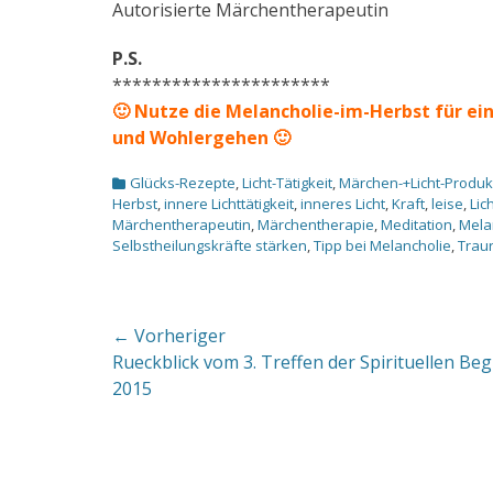
Autorisierte Märchentherapeutin
P.S.
**********************
🙂 Nutze die Melancholie-im-Herbst für eine
und Wohlergehen 🙂
Kategorien
Glücks-Rezepte
,
Licht-Tätigkeit
,
Märchen-+Licht-Produk
Herbst
,
innere Lichttätigkeit
,
inneres Licht
,
Kraft
,
leise
,
Lic
Märchentherapeutin
,
Märchentherapie
,
Meditation
,
Mela
Selbstheilungskräfte stärken
,
Tipp bei Melancholie
,
Traur
Beitragsnavigation
← Vorheriger
Vorheriger
Rueckblick vom 3. Treffen der Spirituellen Beg
Beitrag:
2015