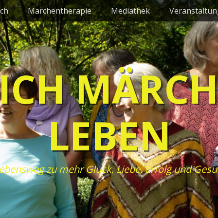
ch
Märchentherapie
Mediathek
Veranstaltu
ICH MÄRC
LEBEN
ebensweg zu mehr Glück, Liebe, Erfolg und Gesu