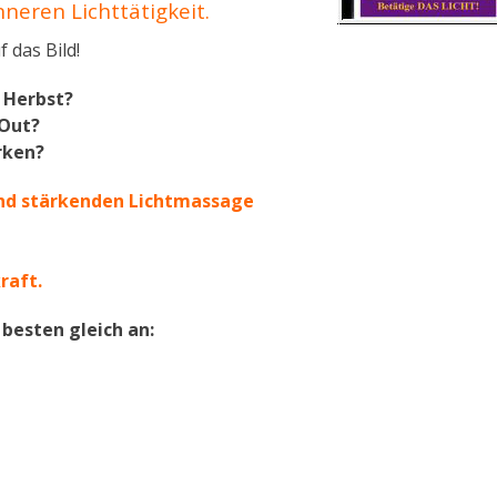
neren Lichttätigkeit.
 das Bild!
 Herbst?
 Out?
rken?
nd stärkenden Lichtmassage
raft.
besten gleich an: