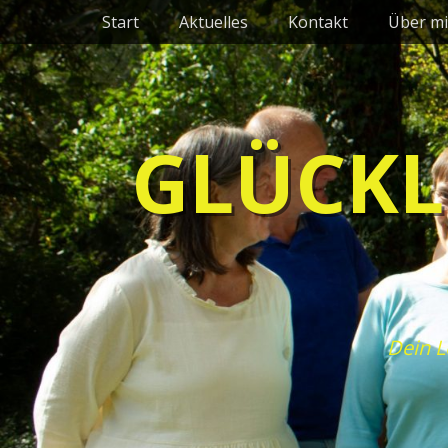
Primäres Menü
Zum
Start
Aktuelles
Kontakt
Über mi
Inhalt
springen
GLÜCKL
Dein L