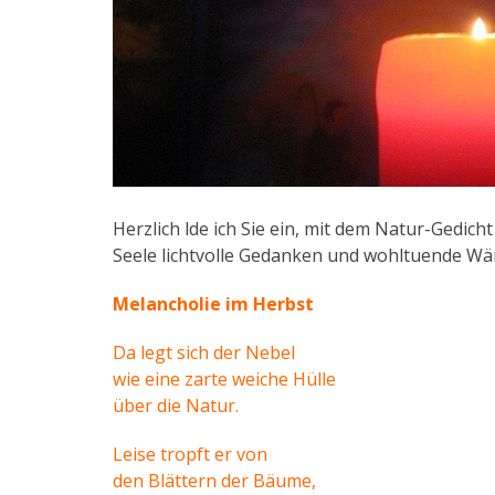
Herzlich lde ich Sie ein, mit dem Natur-Gedic
Seele lichtvolle Gedanken und wohltuende W
Melancholie im Herbst
Da legt sich der Nebel
wie eine zarte weiche Hülle
über die Natur.
Leise tropft er von
den Blättern der Bäume,