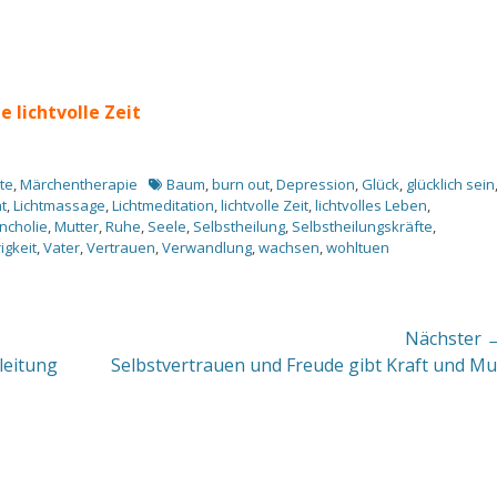
 lichtvolle Zeit
Schlagworte
te
,
Märchentherapie
Baum
,
burn out
,
Depression
,
Glück
,
glücklich sein
ht
,
Lichtmassage
,
Lichtmeditation
,
lichtvolle Zeit
,
lichtvolles Leben
,
ncholie
,
Mutter
,
Ruhe
,
Seele
,
Selbstheilung
,
Selbstheilungskräfte
,
igkeit
,
Vater
,
Vertrauen
,
Verwandlung
,
wachsen
,
wohltuen
Nächster 
Nächster
leitung
Selbstvertrauen und Freude gibt Kraft und Mu
Beitrag: