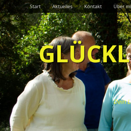
Primäres Menü
Zum
Start
Aktuelles
Kontakt
Über mi
Inhalt
springen
GLÜCKL
Dein L