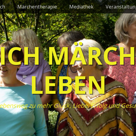
ch
Märchentherapie
Mediathek
Veranstaltu
ICH MÄRC
LEBEN
ebensweg zu mehr Glück, Liebe, Erfolg und Gesu