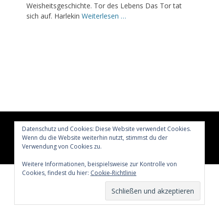
Weisheitsgeschichte. Tor des Lebens Das Tor tat
sich auf. Harlekin
Weiterlesen …
Copyright © 2026
Glücklich märchenhaft leben
All Rights
Datenschutz und Cookies: Diese Website verwendet Cookies.
Reserved.
Wenn du die Website weiterhin nutzt, stimmst du der
Verwendung von Cookies zu.
Catch Adaptive von
Catch Themes
Weitere Informationen, beispielsweise zur Kontrolle von
Cookies, findest du hier:
Cookie-Richtlinie