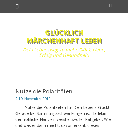
Primäres Menü
Zum
Suchen
Inhalt
springen
GLÜCKLICH
MÄRCHENHAFT LEBEN
Dein Lebensweg zu mehr Glück, Liebe,
Erfolg und Gesundheit!
Nutze die Polaritäten
Posted
10. November 2012
on
Nutze die Polaritaeten für Dein Lebens-Glück!
Gerade bei Stimmungsschwankungen ist Harlekin,
der fröhliche Narr, ein weisheitsvoller Ratgeber. Wie
und was er dann macht, davon erzählt dieses