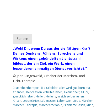
Senden
„Wohl Dir, wenn Du aus der vielfältigen Kraft
Deines Denkens, Fühlens, Sprechens und
Wirkens einen gebündelten Lichtstrahl
bildest, der ein Ziel, ein Werk, einen
besonderen einmaligen Dienst verrichtet.“
© Jean Ringenwald, Urheber der Märchen- und
Licht-Therapie
Kategorien
Schlagworte
Märchentherapie
7 Urbilder
,
alles wird gut
,
burn out
,
Chancen
,
Depression
,
erfülltes leben
,
Gesundheit
,
Glück
,
gluecklich leben
,
Heilen
,
Heilung
,
in sich selber ruhen
,
Krisen
,
Lebenskrise
,
Lebenssinn
,
Lebensziel
,
Liebe
,
Märchen
,
Märchen Therapie
,
Märchentherapie
,
Probleme lösen
,
Ruhe
,