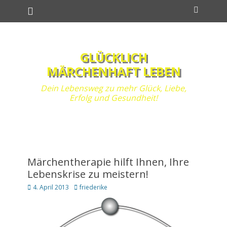
Primäres Menü
Zum
Suchen
Inhalt
springen
GLÜCKLICH
MÄRCHENHAFT LEBEN
Dein Lebensweg zu mehr Glück, Liebe,
Erfolg und Gesundheit!
Märchentherapie hilft Ihnen, Ihre
Lebenskrise zu meistern!
Posted
Autor
4. April 2013
friederike
on