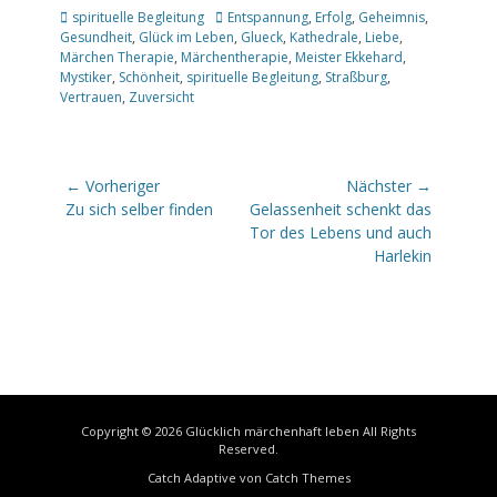
Kategorien
Schlagworte
spirituelle Begleitung
Entspannung
,
Erfolg
,
Geheimnis
,
Gesundheit
,
Glück im Leben
,
Glueck
,
Kathedrale
,
Liebe
,
Märchen Therapie
,
Märchentherapie
,
Meister Ekkehard
,
Mystiker
,
Schönheit
,
spirituelle Begleitung
,
Straßburg
,
Vertrauen
,
Zuversicht
Beitragsnavigation
← Vorheriger
Nächster →
Vorheriger
Nächster
Zu sich selber finden
Gelassenheit schenkt das
Beitrag:
Beitrag:
Tor des Lebens und auch
Harlekin
Copyright © 2026
Glücklich märchenhaft leben
All Rights
Reserved.
Catch Adaptive von
Catch Themes