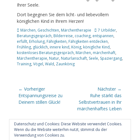
Ihrer Seele.
Dort begegnen Sie dem licht- und liebevollem
königlichen Kind in Ihrem Herzen!
Kategorien
Schlagworte
Märchen, Geschichten
,
Märchentherapie
7 Urbilder
,
Beratungsgespräch
,
Bilderreise
,
coaching
,
entspannen
,
erfüllt
,
Erholung
,
Fähigkeiten
,
Fähigkeiten entdecken
,
Frühling
,
glücklich
,
innere kind
,
König
,
königliche Kind
,
kostenloses Beratungsgespräch
,
Märchen
,
märchenhaft
,
Märchentherapie
,
Natur
,
Naturlanschaft
,
Seele
,
Spaziergang
,
Training
,
Vögel
,
Wald
,
Zaunkönig
Beitragsnavigation
← Vorheriger
Nächster →
Vorheriger
Nächster
Entspannungsreise zu
Ruhe stärkt das
Beitrag:
Beitrag:
Deinem stillen Glück!
Selbstvertrauen in Ihr
märchenhaftes Leben
Datenschutz und Cookies: Diese Website verwendet Cookies.
Wenn du die Website weiterhin nutzt, stimmst du der
Verwendung von Cookies zu.