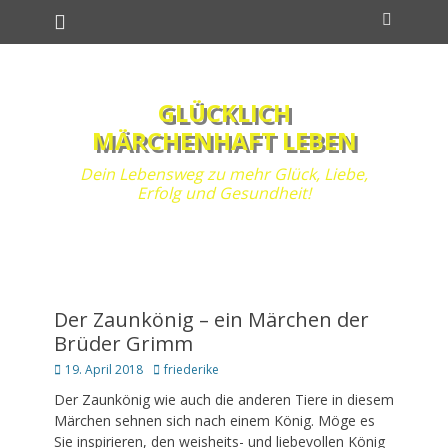
Primäres Menü
Zum
Suchen
Inhalt
springen
GLÜCKLICH
MÄRCHENHAFT LEBEN
Dein Lebensweg zu mehr Glück, Liebe,
Erfolg und Gesundheit!
Der Zaunkönig – ein Märchen der
Brüder Grimm
Posted
Autor
19. April 2018
friederike
on
Der Zaunkönig wie auch die anderen Tiere in diesem
Märchen sehnen sich nach einem König. Möge es
Sie inspirieren, den weisheits- und liebevollen König