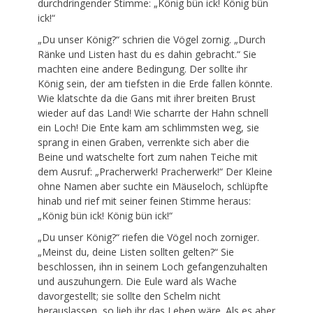
durchdringender Stimme: „König bün ick! König bün
ick!“
„Du unser König?“ schrien die Vögel zornig. „Durch
Ränke und Listen hast du es dahin gebracht.“ Sie
machten eine andere Bedingung. Der sollte ihr
König sein, der am tiefsten in die Erde fallen könnte.
Wie klatschte da die Gans mit ihrer breiten Brust
wieder auf das Land! Wie scharrte der Hahn schnell
ein Loch! Die Ente kam am schlimmsten weg, sie
sprang in einen Graben, verrenkte sich aber die
Beine und watschelte fort zum nahen Teiche mit
dem Ausruf: „Pracherwerk! Pracherwerk!“ Der Kleine
ohne Namen aber suchte ein Mäuseloch, schlüpfte
hinab und rief mit seiner feinen Stimme heraus:
„König bün ick! König bün ick!“
„Du unser König?“ riefen die Vögel noch zorniger.
„Meinst du, deine Listen sollten gelten?“ Sie
beschlossen, ihn in seinem Loch gefangenzuhalten
und auszuhungern. Die Eule ward als Wache
davorgestellt; sie sollte den Schelm nicht
herauslassen, so lieb ihr das Leben wäre. Als es aber