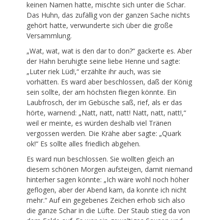
keinen Namen hatte, mischte sich unter die Schar.
Das Huhn, das zufällig von der ganzen Sache nichts
gehört hatte, verwunderte sich über die große
Versammlung.
„Wat, wat, wat is den dar to don?“ gackerte es. Aber
der Hahn beruhigte seine liebe Henne und sagte:
„Luter riek Lüd!,“ erzählte ihr auch, was sie
vorhätten. Es ward aber beschlossen, daß der König
sein sollte, der am höchsten fliegen könnte. Ein
Laubfrosch, der im Gebüsche saß, rief, als er das
hörte, warnend: „Natt, natt, natt! Natt, natt, natt!,“
weil er meinte, es würden deshalb viel Tränen
vergossen werden. Die Krähe aber sagte: „Quark
ok!“ Es sollte alles friedlich abgehen.
Es ward nun beschlossen. Sie wollten gleich an
diesem schönen Morgen aufsteigen, damit niemand
hinterher sagen könnte: „Ich wäre wohl noch höher
geflogen, aber der Abend kam, da konnte ich nicht
mehr.“ Auf ein gegebenes Zeichen erhob sich also
die ganze Schar in die Lüfte. Der Staub stieg da von