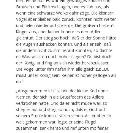
dem Felde auf. Es war ein gewaltiges Sausen und
Brausen und Fittichschlagen, und es sah aus, als
wenn eine schwarze Wolke dahinzöge. Die kleinern
Vögel aber blieben bald zurück, konnten nicht weiter
und fielen wieder auf die Erde. Die größern hielten’s
länger aus, aber keiner konnte es dem Adler
gleichtun. Der stieg so hoch, daß er der Sonne hätte
die Augen aushacken können. Und als er sah, daß
die andern nicht zu ihm herauf konnten, so dachte
er: Was willst du noch höher fliegen? Du bist doch
der König, und fing an sich wieder herabzulassen.
Die Vögel unter ihm riefen ihm alle gleich zu: „Du
mußt unser König sein! Keiner ist höher geflogen als
du.“
„Ausgenommen ich!“ schrie der kleine Kerl ohne
Namen, der sich in die Brustfedern des Adlers
verkrochen hatte. Und da er nicht müde war, so
stieg er auf und stieg so hoch, daß er Gott auf
seinem Stuhle konnte sitzen sehen. Als er aber so
weit gekommen war, legte er seine Flügel
zusammen, sank herab und rief unten mit feiner,