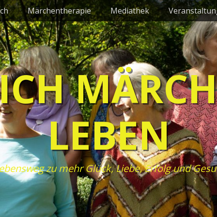
ch
Märchentherapie
Mediathek
Veranstaltu
ICH MÄRC
LEBEN
ebensweg zu mehr Glück, Liebe, Erfolg und Gesu