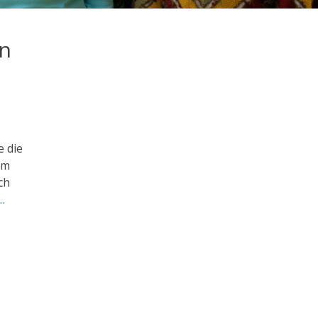
en
e die
em
ch
…