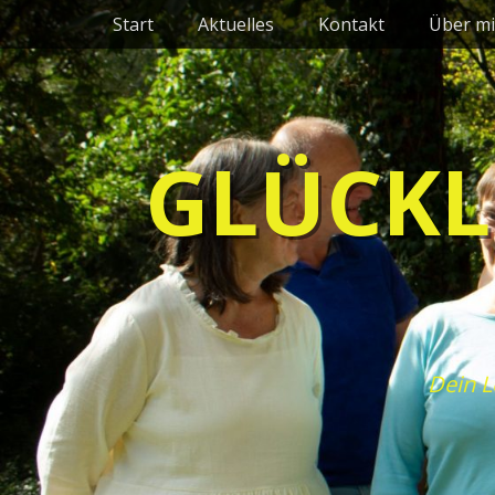
Primäres Menü
Zum
Start
Aktuelles
Kontakt
Über mi
Inhalt
springen
GLÜCKL
Dein L