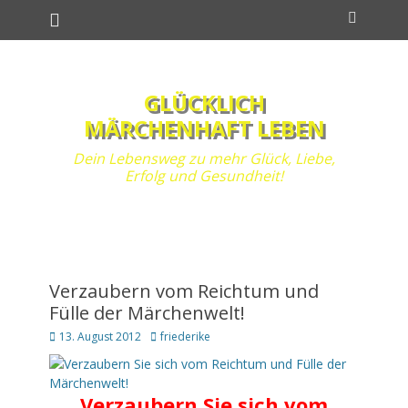
Primäres Menü
Zum
Suchen
Inhalt
springen
GLÜCKLICH
MÄRCHENHAFT LEBEN
Dein Lebensweg zu mehr Glück, Liebe,
Erfolg und Gesundheit!
Verzaubern vom Reichtum und
Fülle der Märchenwelt!
Posted
Autor
13. August 2012
friederike
on
Verzaubern Sie sich vom