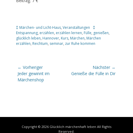
Beitrag: 7 €
Kategorien
Schlagworte
Märchen- und Licht-Haus
,
Veranstaltungen
Entspannung
,
erzählen
,
erzählen lernen
,
Fülle
,
genießen
,
glücklich leben
,
Hannover
,
Kurs
,
Märchen
,
Märchen
erzählen
,
Reichtum
,
seminar
,
zur Ruhe kommen
Beitragsnavigation
← Vorheriger
Nächster →
Vorheriger
Nächster
Jeder gewinnt im
Genieße die Fülle in Dir
Beitrag:
Beitrag:
Märchenshop
Copyright © 2026
Glücklich märchenhaft leben
All Rights
Reserved.