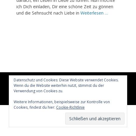
danach, ein Leben in Liebe zu führen. Nun möchte
ich Dich einladen, Dir eine schöne Zeit zu gönnen
und die Sehnsucht nach Liebe in
Weiterlesen …
Datenschutz und Cookies: Diese Website verwendet Cookies.
Copyright © 2026
Glücklich märchenhaft leben
All Rights
Wenn du die Website weiterhin nutzt, stimmst du der
Reserved.
Verwendung von Cookies zu.
Catch Adaptive von
Catch Themes
Weitere Informationen, beispielsweise zur Kontrolle von
Cookies, findest du hier:
Cookie-Richtlinie