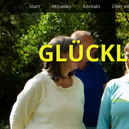
Primäres Menü
Zum
Start
Aktuelles
Kontakt
Über mi
Inhalt
springen
GLÜCKL
Dein L