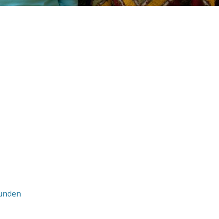
7
kunden