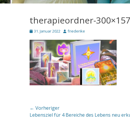
therapieordner-300×15
Posted
Autor
31. Januar 2022
friederike
on
Beitragsnavigation
← Vorheriger
Vorheriger
Lebensziel für 4 Bereiche des Lebens neu er
Beitrag: