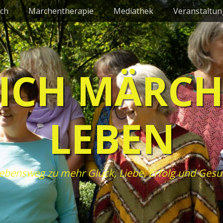
ch
Märchentherapie
Mediathek
Veranstaltu
ICH MÄRC
LEBEN
ebensweg zu mehr Glück, Liebe, Erfolg und Gesu