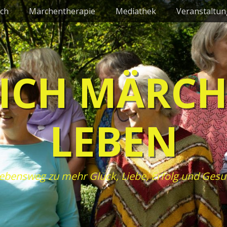
ch
Märchentherapie
Mediathek
Veranstaltu
ICH MÄRC
LEBEN
ebensweg zu mehr Glück, Liebe, Erfolg und Gesu