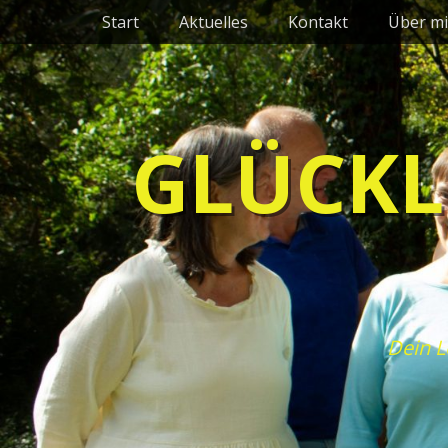
Primäres Menü
Zum
Start
Aktuelles
Kontakt
Über mi
Inhalt
springen
GLÜCKL
Dein L