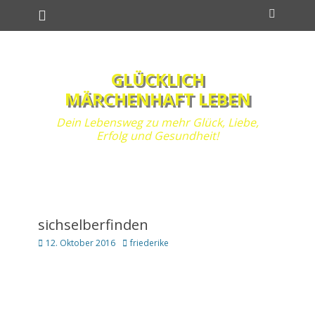
Primäres Menü
Zum
Suchen
Inhalt
springen
GLÜCKLICH
MÄRCHENHAFT LEBEN
Dein Lebensweg zu mehr Glück, Liebe,
Erfolg und Gesundheit!
sichselberfinden
Posted
Autor
12. Oktober 2016
friederike
on