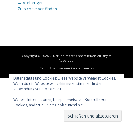
Beitragsnavigation
← Vorheriger
Vorheriger
Zu sich selber finden
Beitrag:
Copyright © 2026
Glücklich märchenhaft leben
All Rights
Reserved.
Catch Adaptive von
Catch Themes
Datenschutz und Cookies: Diese Website verwendet Cookies.
Wenn du die Website weiterhin nutzt, stimmst du der
Verwendung von Cookies zu.
Weitere Informationen, beispielsweise zur Kontrolle von
Cookies, findest du hier:
Cookie-Richtlinie