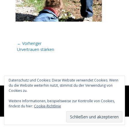
Beitragsnavigation
← Vorheriger
Vorheriger
Urvertrauen stärken
Beitrag:
Datenschutz und Cookies: Diese Website verwendet Cookies. Wenn
du die Website weiterhin nutzt, stimmst du der Verwendung von
Cookies zu.
Copyright © 2026
Glücklich märchenhaft leben
All Rights
Reserved.
Weitere Informationen, beispielsweise zur Kontrolle von Cookies,
findest du hier:
Cookie-Richtlinie
Catch Adaptive von
Catch Themes