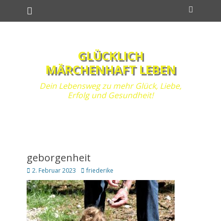
Primäres Menü
Zum
Suchen
Inhalt
springen
GLÜCKLICH
MÄRCHENHAFT LEBEN
Dein Lebensweg zu mehr Glück, Liebe,
Erfolg und Gesundheit!
geborgenheit
Posted
Autor
2. Februar 2023
friederike
on