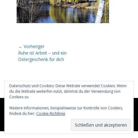
Beitragsnavigation
← Vorheriger
Vorheriger
Ruhe ist Arbeit – und ein
Beitrag:
Ostergeschenk für dich
Datenschutz und Cookies: Diese Website verwendet Cookies. Wenn
du die Website weiterhin nutzt, stimmst du der Verwendung von
Cookies zu.
Weitere Informationen, beispielsweise zur Kontrolle von Cookies,
Copyright © 2026
Glücklich märchenhaft leben
All Rights
Reserved.
findest du hier:
Cookie-Richtlinie
Catch Adaptive von
Catch Themes