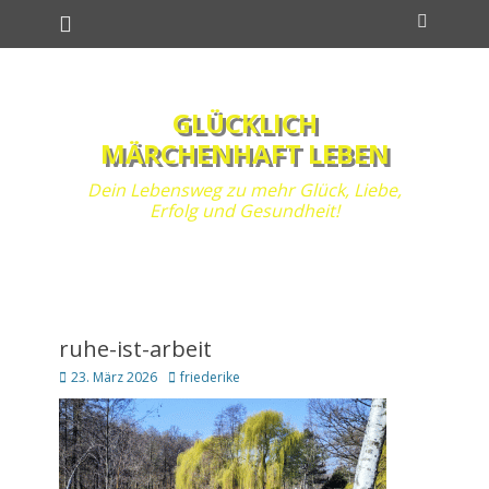
Primäres Menü
Zum
Suchen
Inhalt
springen
GLÜCKLICH
MÄRCHENHAFT LEBEN
Dein Lebensweg zu mehr Glück, Liebe,
Erfolg und Gesundheit!
ruhe-ist-arbeit
Posted
Autor
23. März 2026
friederike
on