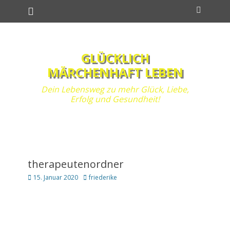
Primäres Menü
Zum
Suchen
Inhalt
springen
GLÜCKLICH
MÄRCHENHAFT LEBEN
Dein Lebensweg zu mehr Glück, Liebe,
Erfolg und Gesundheit!
therapeutenordner
Posted
Autor
15. Januar 2020
friederike
on