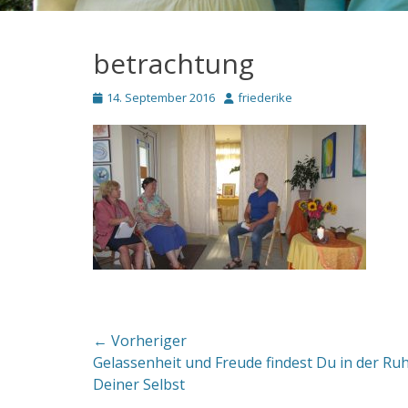
betrachtung
Posted
Autor
14. September 2016
friederike
on
Beitragsnavigation
← Vorheriger
Vorheriger
Gelassenheit und Freude findest Du in der Ru
Beitrag:
Deiner Selbst