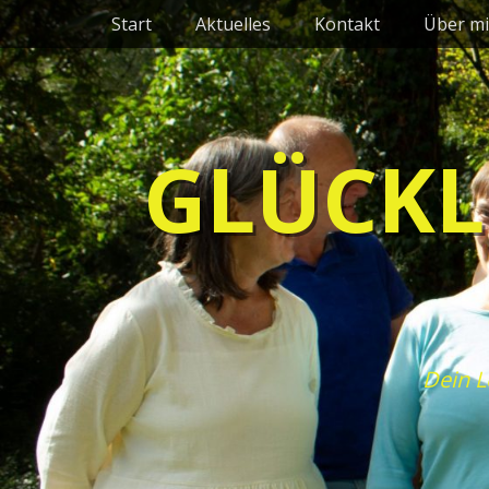
Primäres Menü
Zum
Start
Aktuelles
Kontakt
Über mi
Inhalt
springen
GLÜCKL
Dein L