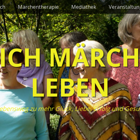
ch
Märchentherapie
Mediathek
Veranstaltu
ICH MÄRC
LEBEN
ebensweg zu mehr Glück, Liebe, Erfolg und Gesu