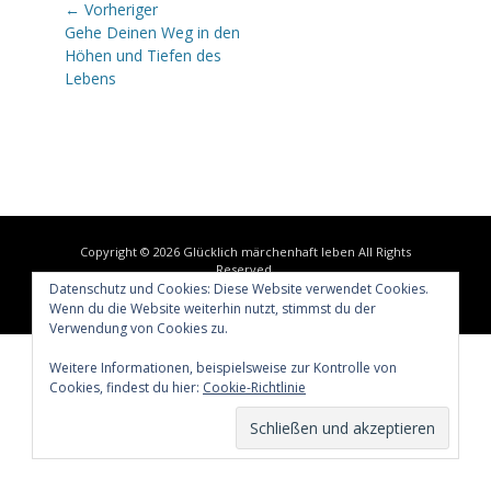
Beitragsnavigation
← Vorheriger
Vorheriger
Gehe Deinen Weg in den
Beitrag:
Höhen und Tiefen des
Lebens
Copyright © 2026
Glücklich märchenhaft leben
All Rights
Reserved.
Datenschutz und Cookies: Diese Website verwendet Cookies.
Catch Adaptive von
Catch Themes
Wenn du die Website weiterhin nutzt, stimmst du der
Verwendung von Cookies zu.
Weitere Informationen, beispielsweise zur Kontrolle von
Cookies, findest du hier:
Cookie-Richtlinie