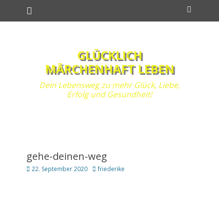
Primäres Menü
Zum
Suchen
Inhalt
springen
GLÜCKLICH
MÄRCHENHAFT LEBEN
Dein Lebensweg zu mehr Glück, Liebe,
Erfolg und Gesundheit!
gehe-deinen-weg
Posted
Autor
22. September 2020
friederike
on