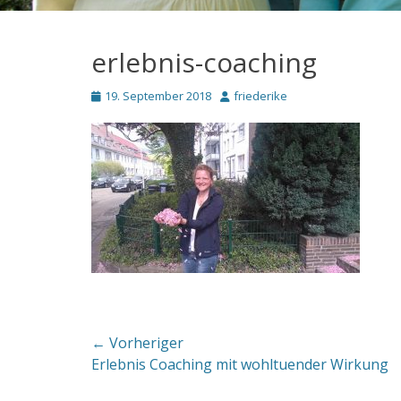
erlebnis-coaching
Posted
Autor
19. September 2018
friederike
on
Beitragsnavigation
← Vorheriger
Vorheriger
Erlebnis Coaching mit wohltuender Wirkung
Beitrag: