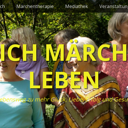
ch
Märchentherapie
Mediathek
Veranstaltu
ICH MÄRC
LEBEN
ebensweg zu mehr Glück, Liebe, Erfolg und Gesu