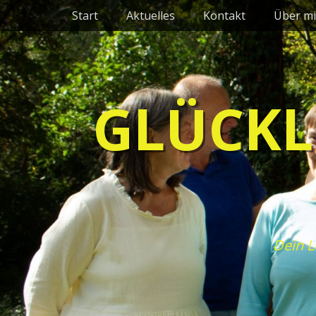
Primäres Menü
Zum
Start
Aktuelles
Kontakt
Über mi
Inhalt
springen
GLÜCKL
Dein L