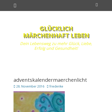
Primäres Menü
Zum
Suchen
Inhalt
springen
GLÜCKLICH
MÄRCHENHAFT LEBEN
Dein Lebensweg zu mehr Glück, Liebe,
Erfolg und Gesundheit!
adventskalendermaerchenlicht
Posted
Autor
28. November 2016
friederike
on