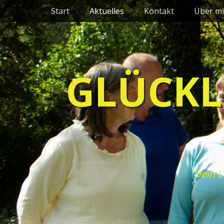
Primäres Menü
Zum
Start
Aktuelles
Kontakt
Über mi
Inhalt
springen
GLÜCKL
Dein L