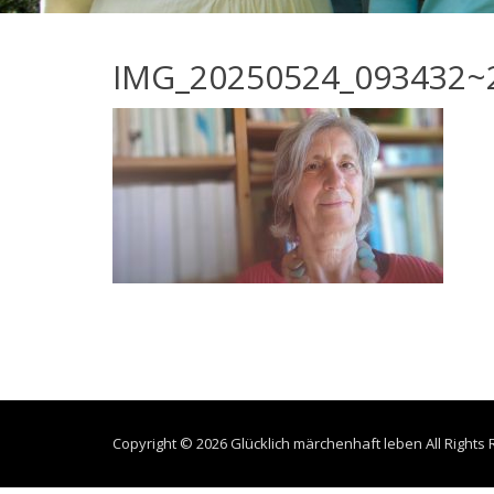
IMG_20250524_093432~
Copyright © 2026
Glücklich märchenhaft leben
All Rights