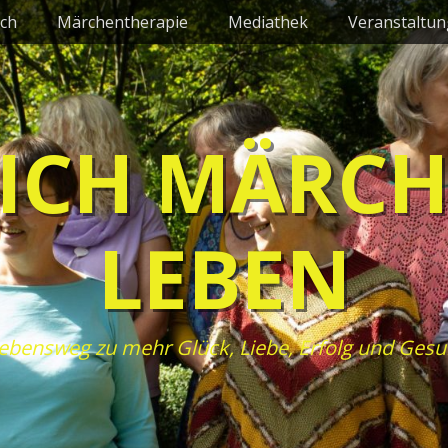
ch
Märchentherapie
Mediathek
Veranstaltu
ICH MÄRC
LEBEN
ebensweg zu mehr Glück, Liebe, Erfolg und Gesu